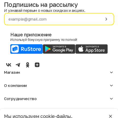
Подпишись на рассылку
И узнавай первым о новых скидках и акциях.
Имя
Фамилия
Наше приложение
Используй бонусную программу по полной!
E-mail
Пол
Мужской
Женский
Магазин
Согласие на получение чеков по электронной почте
Женское
О компании
Мужское
Аксессуары
О нас
Детское
Сотрудничество
Отзывы
Блог
Оптовикам
Вакансии
Помощь
Москва
Арендодателям
Магазины
Мы используем cookie-файлы.
Реклама