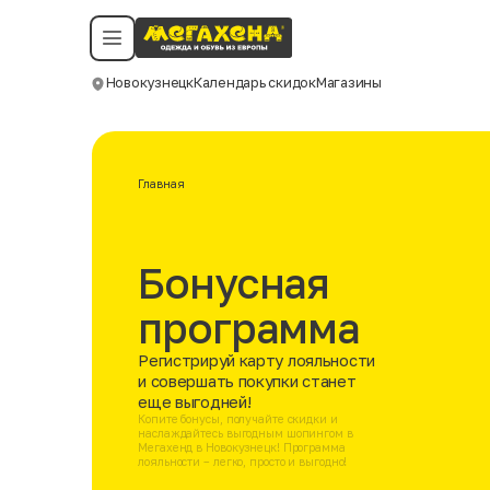
Условия пользования
Политика конфиденциальности
Смотреть все даты
©️ Мегахенд 2026. Все права защищены.
Новокузнецк
Календарь скидок
Магазины
Москва
Главная
Бонусная
программа
Регистрируй карту лояльности
и совершать покупки станет
еще выгодней!
Копите бонусы, получайте скидки и
наслаждайтесь выгодным шопингом в
Мегахенд в Новокузнецк! Программа
лояльности – легко, просто и выгодно!