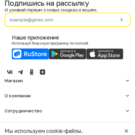
Подпишись на рассылку
И узнавай первым о новых скидках и акциях.
Имя
Фамилия
Наше приложение
Используй бонусную программу по полной!
E-mail
Пол
Мужской
Женский
Магазин
Согласие на получение чеков по электронной почте
Женское
О компании
Мужское
Аксессуары
О нас
Детское
Сотрудничество
Отзывы
Блог
Оптовикам
Вакансии
Помощь
Москва
Арендодателям
Магазины
Мы используем cookie-файлы.
Реклама