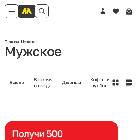
Главная
-
Мужское
Мужское
Верхняя
Кофты и
Нижне
Брюки
Джинсы
одежда
футболки
белье