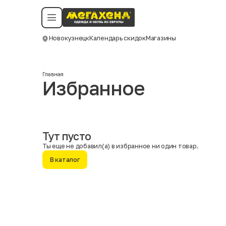
Условия пользования
Политика конфиденциальности
Смотреть все даты
©️ Мегахенд 2026. Все права защищены.
Новокузнецк
Календарь скидок
Магазины
Москва
Главная
Избранное
Тут пусто
Ты еще не добавил(а) в избранное ни один товар.
В каталог
Имя
Фамилия